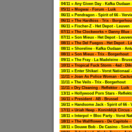
04/11 » Any Given Day - Kafka Oudaan
05/11 » Mogwai - Forum - Luik
06/11 » Pendragon - Spirit of 66 - Vervi
06/11 » The Hardkiss - Trix - Borgerhou
06/11 » Fischer-Z - Het Depot - Leuven
07/11 » The Clockworks + Danny Blue -
07/11 » Son Mieux - Het Depot - Leuven
08/11 » The Del Fuegos - Het Depot - L
08/11 » Shoreline - Kafka Oudaan - An
08/11 » Son Mieux - Trix - Borgerhout
09/11 » The Fray - La Madeleine - Bruss
10/11 » Tropical Fuck Storm - 4ad - Di
10/11 » Enter Shikari - Vorst Nationaal 
11/11 » Joan As Police Woman - Cactu
11/11 » The Veils - Trix - Borgerhout
11/11 » Dry Cleaning - Reflektor - Luik
13/11 » Hollywood Porn Stars - Reflekto
16/11 » President - AB - Brussel
16/11 » Handsome Jack - Spirit of 66 - 
17/11 » Uriah Heep - Koninklijk Circus 
18/11 » Interpol + Bloc Party - Vorst Na
18/11 » The Wallflowers - De Capitole -
18/11 » Douwe Bob - De Casino - Sint-N