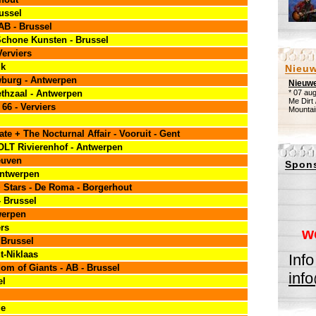
russel
AB - Brussel
Schone Kunsten - Brussel
Verviers
jk
Nieu
wburg - Antwerpen
Nieuwe
ethzaal - Antwerpen
* 07 aug
Me Dirt
 66 - Verviers
Mountai
ate + The Nocturnal Affair - Vooruit - Gent
 OLT Rivierenhof - Antwerpen
euven
Spon
Antwerpen
+ Stars - De Roma - Borgerhout
- Brussel
werpen
ers
w
 Brussel
t-Niklaas
Info
dom of Giants - AB - Brussel
inf
el
ge