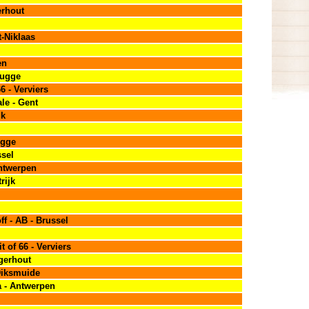
erhout
t-Niklaas
en
rugge
6 - Verviers
le - Gent
jk
ugge
ssel
ntwerpen
rijk
ff - AB - Brussel
t of 66 - Verviers
gerhout
Diksmuide
a - Antwerpen