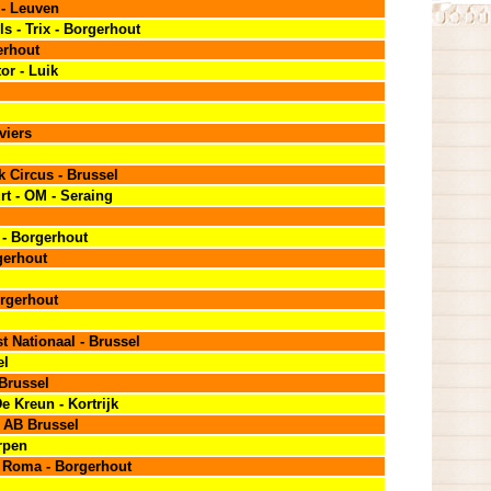
 - Leuven
s - Trix - Borgerhout
erhout
or - Luik
rviers
k Circus - Brussel
t - OM - Seraing
- Borgerhout
gerhout
orgerhout
t Nationaal - Brussel
el
 Brussel
e Kreun - Kortrijk
- AB Brussel
erpen
e Roma - Borgerhout