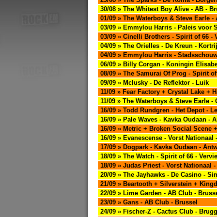
30/08 » The Whitest Boy Alive - AB - B
01/09 » The Waterboys & Steve Earle - 
03/09 » Emmylou Harris - Paleis voor 
03/09 » Cinelli Brothers - Spirit of 66 - 
04/09 » The Orielles - De Kreun - Kortri
04/09 » Emmylou Harris - Stadsschou
06/09 » Billy Corgan - Koningin Elisab
08/09 » The Samurai Of Prog - Spirit of
09/09 » Mclusky - De Reflektor - Luik
11/09 » Fear Factory + Crystal Lake + H
11/09 » The Waterboys & Steve Earle -
16/09 » Todd Rundgren - Het Depot - L
16/09 » Pale Waves - Kavka Oudaan - 
16/09 » Metric + Broken Social Scene 
16/09 » Evanescense - Vorst Nationaal 
17/09 » Dogpark - Kavka Oudaan - Ant
18/09 » The Watch - Spirit of 66 - Vervi
18/09 » Judas Priest - Vorst Nationaal -
20/09 » The Jayhawks - De Casino - Sin
21/09 » Beartooth + Silverstein + King
22/09 » Lime Garden - AB Club - Bruss
23/09 » Gans - AB Club - Brussel
24/09 » Fischer-Z - Cactus Club - Brug