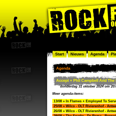
Start
Nieuws
Agenda
Pla
Agenda
Accept + Phil Campbell And The 
donderdag 31 oktober 2024 om 20:
Meer agenda-items:
13/08 » In Flames + Employed To Serve
25/08 » Wilco - OLT Rivierenhof - Antw
26/08 » Wilco - OLT Rivierenhof - Antw
29/08 » The Sparks - De Roma - Borger