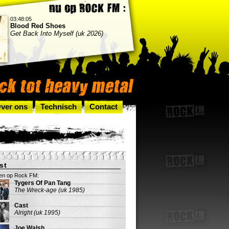
03:48:05
Blood Red Shoes
Get Back Into Myself (uk 2026)
ver ons
Technisch
Contact
st
en op Rock FM:
Tygers Of Pan Tang
The Wreck-age (uk 1985)
Cast
Alright (uk 1995)
Joe Walsh