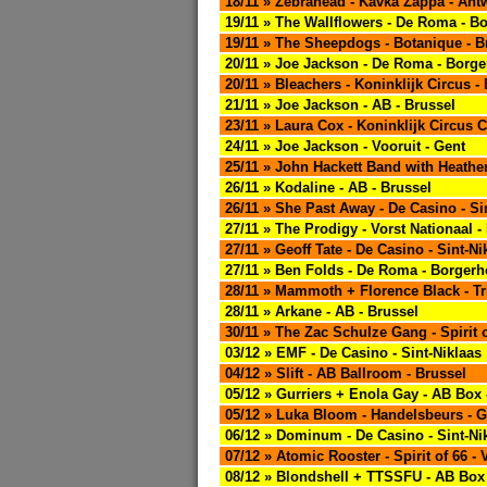
18/11 » Zebrahead - Kavka Zappa - Ant
19/11 » The Wallflowers - De Roma - B
19/11 » The Sheepdogs - Botanique - B
20/11 » Joe Jackson - De Roma - Borge
20/11 » Bleachers - Koninklijk Circus -
21/11 » Joe Jackson - AB - Brussel
23/11 » Laura Cox - Koninklijk Circus C
24/11 » Joe Jackson - Vooruit - Gent
25/11 » John Hackett Band with Heather 
26/11 » Kodaline - AB - Brussel
26/11 » She Past Away - De Casino - Si
27/11 » The Prodigy - Vorst Nationaal -
27/11 » Geoff Tate - De Casino - Sint-Ni
27/11 » Ben Folds - De Roma - Borgerh
28/11 » Mammoth + Florence Black - Tr
28/11 » Arkane - AB - Brussel
30/11 » The Zac Schulze Gang - Spirit o
03/12 » EMF - De Casino - Sint-Niklaas
04/12 » Slift - AB Ballroom - Brussel
05/12 » Gurriers + Enola Gay - AB Box 
05/12 » Luka Bloom - Handelsbeurs - G
06/12 » Dominum - De Casino - Sint-Ni
07/12 » Atomic Rooster - Spirit of 66 - 
08/12 » Blondshell + TTSSFU - AB Box 