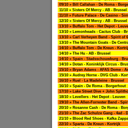
09/10 » Bill Callahan - De Roma - Borg
11/10 » Sisters Of Mercy - AB - Brussel
11/10 » Future Palace - De Casino - Sin
12/10 » Sisters Of Mercy - AB - Brussel
13/10 » Buffalo Tom - Het Depot - Leuv
13/10 » Lemonheads - Cactus Club - B
13/10 » Carl Verheyen Band - Spirit of 6
13/10 » The Mountain Goats - De Centra
14/10 » Buffalo Tom - De Kreun - Kortri
14/10 » The Hu - AB - Brussel
14/10 » Spain - Stadsschouwburg - Br
14/10 » Dotan - Koninklijk Circus - Bru
15/10 » Bryan Adams - AFAS Dome - A
15/10 » Audrey Horne - DVG Club - Kort
16/10 » Ruel - La Madeleine - Brussel
16/10 » Spain - De Roma - Borgerhout
17/10 » Lake Street Dive + John Splitho
18/10 » Levellers - Het Depot - Leuven
19/10 » The Allen-Forrester Band - Spiri
20/10 » Rosanne Cash - De Roma - Bor
21/10 » The Zac Schulze Gang - 4ad - 
21/10 » Blood Red Shoes - Kafka Zapp
22/10 » Sparta - De Kreun - Kortrijk