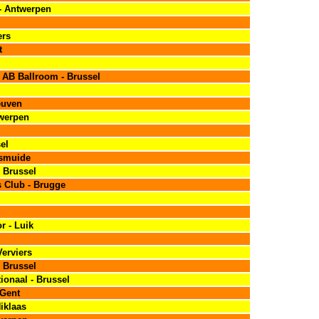
 - Antwerpen
ers
t
 AB Ballroom - Brussel
euven
twerpen
el
ksmuide
- Brussel
s Club - Brugge
r - Luik
Verviers
- Brussel
tionaal - Brussel
 Gent
iklaas