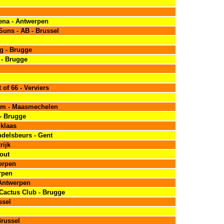
rena - Antwerpen
Suns - AB - Brussel
g - Brugge
 - Brugge
 of 66 - Verviers
trum - Maasmechelen
 - Brugge
iklaas
ndelsbeurs - Gent
rijk
out
werpen
erpen
 Antwerpen
 Cactus Club - Brugge
ssel
Brussel