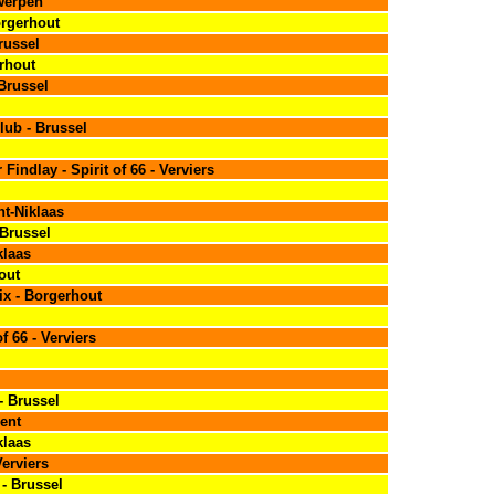
werpen
orgerhout
russel
rhout
 Brussel
lub - Brussel
Findlay - Spirit of 66 - Verviers
nt-Niklaas
 Brussel
klaas
out
ix - Borgerhout
f 66 - Verviers
- Brussel
ent
klaas
Verviers
- Brussel