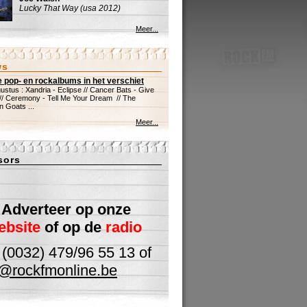
Lucky That Way (usa 2012)
Meer...
ws
 pop- en rockalbums in het verschiet
ustus : Xandria - Eclipse // Cancer Bats - Give
 // Ceremony - Tell Me Your Dream // The
n Goats ...
Meer...
sors
Adverteer op onze
ebsite
of op de
radio
 (0032) 479/96 55 13 of
o@rockfmonline.be