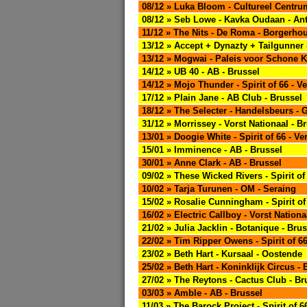
08/12 » Luka Bloom - Cultureel Centr
08/12 » Seb Lowe - Kavka Oudaan - An
11/12 » The Nits - De Roma - Borgerhou
13/12 » Accept + Dynazty + Tailgunner 
13/12 » Mogwai - Paleis voor Schone K
14/12 » UB 40 - AB - Brussel
14/12 » Mojo Thunder - Spirit of 66 - Ve
17/12 » Plain Jane - AB Club - Brussel
18/12 » The Selecter - Handelsbeurs - 
31/12 » Morrissey - Vorst Nationaal - B
13/01 » Doogie White - Spirit of 66 - Ve
15/01 » Imminence - AB - Brussel
30/01 » Anne Clark - AB - Brussel
09/02 » These Wicked Rivers - Spirit of 
10/02 » Tarja Turunen - OM - Seraing
15/02 » Rosalie Cunningham - Spirit of 
16/02 » Electric Callboy - Vorst Nationa
21/02 » Julia Jacklin - Botanique - Brus
22/02 » Tim Ripper Owens - Spirit of 66
23/02 » Beth Hart - Kursaal - Oostende
25/02 » Beth Hart - Koninklijk Circus - 
27/02 » The Reytons - Cactus Club - B
03/03 » Amble - AB - Brussel
11/03 » The Barock Project - Spirit of 6