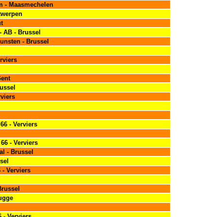
um - Maasmechelen
twerpen
t
- AB - Brussel
unsten - Brussel
rviers
Gent
russel
rviers
66 - Verviers
66 - Verviers
al - Brussel
sel
 - Verviers
Brussel
rugge
6 - Verviers