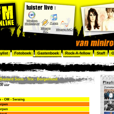
Windows
iTunes
Mediaplayer
Winamp
Winamp AAC+
VLC
ylist
Fotoboek
Gastenboek
Rock-A-fellow
Staff
O
Rock Top 100
Artists
Bastard Sons - Trix - Borgerhout
Playli
00 uur
Zomete
 - OM - Seraing
erpen
erpen
hout