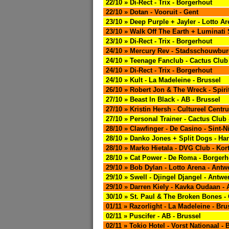
22/10 » Di-Rect - Trix - Borgerhout
22/10 » Dotan - Vooruit - Gent
23/10 » Deep Purple + Jayler - Lotto A
23/10 » Walk Off The Earth + Luminati 
23/10 » Di-Rect - Trix - Borgerhout
24/10 » Mercury Rev - Stadsschouwbur
24/10 » Teenage Fanclub - Cactus Club
24/10 » Di-Rect - Trix - Borgerhout
24/10 » Kult - La Madeleine - Brussel
26/10 » Robert Jon & The Wreck - Spirit
27/10 » Beast In Black - AB - Brussel
27/10 » Kristin Hersh - Cultureel Cen
27/10 » Personal Trainer - Cactus Club
28/10 » Clawfinger - De Casino - Sint-N
28/10 » Danko Jones + Split Dogs - Ha
28/10 » Marko Hietala - DVG Club - Kort
28/10 » Cat Power - De Roma - Borgerh
29/10 » Bob Dylan - Lotto Arena - Ant
29/10 » Swell - Djingel Djangel - Antw
29/10 » Darren Kiely - Kavka Oudaan -
30/10 » St. Paul & The Broken Bones -
01/11 » Razorlight - La Madeleine - Bru
02/11 » Puscifer - AB - Brussel
02/11 » Tokio Hotel - Vorst Nationaal - 