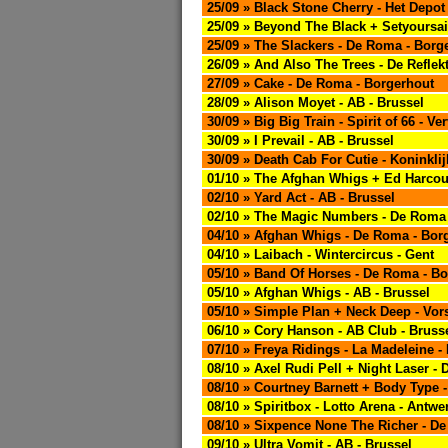
25/09 » Black Stone Cherry - Het Depot
25/09 » Beyond The Black + Setyoursail
25/09 » The Slackers - De Roma - Borg
26/09 » And Also The Trees - De Reflekt
27/09 » Cake - De Roma - Borgerhout
28/09 » Alison Moyet - AB - Brussel
30/09 » Big Big Train - Spirit of 66 - Ve
30/09 » I Prevail - AB - Brussel
30/09 » Death Cab For Cutie - Koninklij
01/10 » The Afghan Whigs + Ed Harcour
02/10 » Yard Act - AB - Brussel
02/10 » The Magic Numbers - De Roma 
04/10 » Afghan Whigs - De Roma - Bor
04/10 » Laibach - Wintercircus - Gent
05/10 » Band Of Horses - De Roma - B
05/10 » Afghan Whigs - AB - Brussel
05/10 » Simple Plan + Neck Deep - Vors
06/10 » Cory Hanson - AB Club - Bruss
07/10 » Freya Ridings - La Madeleine -
08/10 » Axel Rudi Pell + Night Laser - D
08/10 » Courtney Barnett + Body Type 
08/10 » Spiritbox - Lotto Arena - Antw
08/10 » Sixpence None The Richer - D
09/10 » Ultra Vomit - AB - Brussel