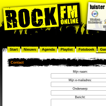
Windows
Mediaplayer
W
Start
Nieuws
Agenda
Playlist
Fotoboek
Ga
Rock
Contact
Mijn naam:
Mijn e-mailadres:
Onderwerp:
Bericht: