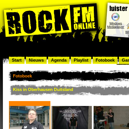
Windows
Mediaplayer
W
Start
Nieuws
Agenda
Playlist
Fotoboek
Ga
Rock
Fotoboek
Kiss in Oberhausen Duitsland