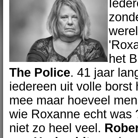
Ieder
zonde
werel
'Rox
het Br
The Police
. 41 jaar la
iedereen uit volle borst 
mee maar hoeveel men
wie Roxanne echt was ?
niet zo heel veel.
Rober