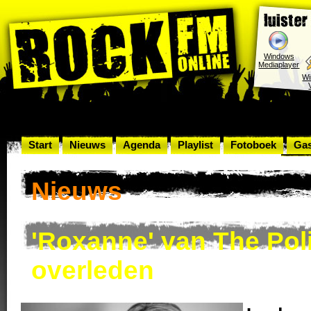
Windows
Mediaplayer
W
Start
Nieuws
Agenda
Playlist
Fotoboek
Ga
Rock
Nieuws
'Roxanne' van The Pol
overleden