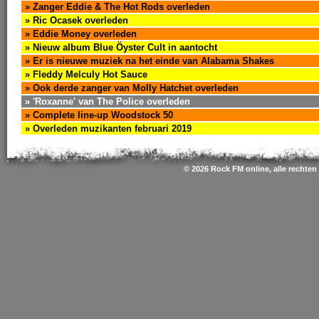
» Zanger Eddie & The Hot Rods overleden
» Ric Ocasek overleden
» Eddie Money overleden
» Nieuw album Blue Öyster Cult in aantocht
» Er is nieuwe muziek na het einde van Alabama Shakes
» Fleddy Melculy Hot Sauce
» Ook derde zanger van Molly Hatchet overleden
» 'Roxanne' van The Police overleden
» Complete line-up Woodstock 50
» Overleden muzikanten februari 2019
© 2026 Rock FM online, alle rechte