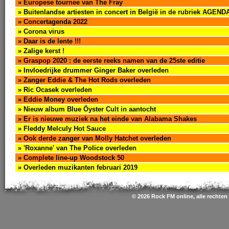
» Europese tournee van The Fray
» Buitenlandse artiesten in concert in België in de rubriek AGEND
» Concertagenda 2022
» Corona virus
» Daar is de lente !!!
» Zalige kerst !
» Graspop 2020 : de eerste reeks namen van de 25ste editie
» Invloedrijke drummer Ginger Baker overleden
» Zanger Eddie & The Hot Rods overleden
» Ric Ocasek overleden
» Eddie Money overleden
» Nieuw album Blue Öyster Cult in aantocht
» Er is nieuwe muziek na het einde van Alabama Shakes
» Fleddy Melculy Hot Sauce
» Ook derde zanger van Molly Hatchet overleden
» 'Roxanne' van The Police overleden
» Complete line-up Woodstock 50
» Overleden muzikanten februari 2019
© 2026 Rock FM online, alle rechte