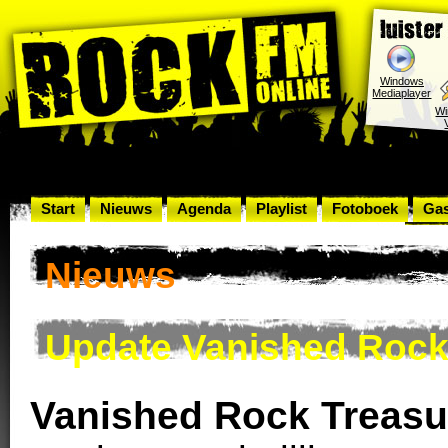
Windows
Mediaplayer
W
Start
Nieuws
Agenda
Playlist
Fotoboek
Ga
Rock
Nieuws
Update Vanished Rock
Vanished Rock Treasu