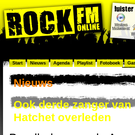
Windows
Mediaplayer
W
Start
Nieuws
Agenda
Playlist
Fotoboek
Ga
Rock
Nieuws
Ook derde zanger van 
Hatchet overleden