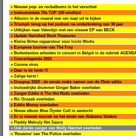
» Nieuwe pop- en rockalbums in het verschiet
» Instrumentale 70s TOP 100 eindlijst
» Albums in de maand mei om naar uit te kijken
» Triumph terug op het podium na onderbreking van 30 jaar
» Uitkijken naar Valentijn met een nieuwe EP van BECK
» Update Vanished Rock Treasures
» Kleine Britse najaarstour voor Icicle Works
» Europese tournee van The Fray
» Buitenlandse artiesten in concert in België in de rubriek AGEND
» Concertagenda 2022
» Corona virus
» Daar is de lente !!!
» Zalige kerst !
» Graspop 2020 : de eerste reeks namen van de 25ste editie
» Invloedrijke drummer Ginger Baker overleden
» Zanger Eddie & The Hot Rods overleden
» Ric Ocasek overleden
» Eddie Money overleden
» Nieuw album Blue Öyster Cult in aantocht
» Er is nieuwe muziek na het einde van Alabama Shakes
» Fleddy Melculy Hot Sauce
» Ook derde zanger van Molly Hatchet overleden
» 'Roxanne' van The Police overleden