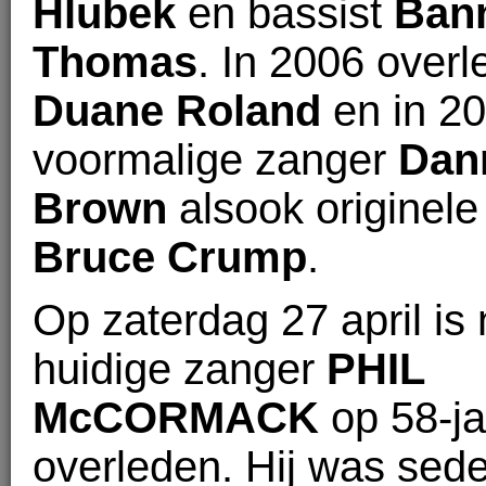
Hlubek
en bassist
Ban
Thomas
. In 2006 overle
Duane Roland
en in 2
voormalige zanger
Dan
Brown
alsook originel
Bruce Crump
.
Op zaterdag 27 april is
huidige zanger
PHIL
McCORMACK
op 58-jar
overleden. Hij was sed